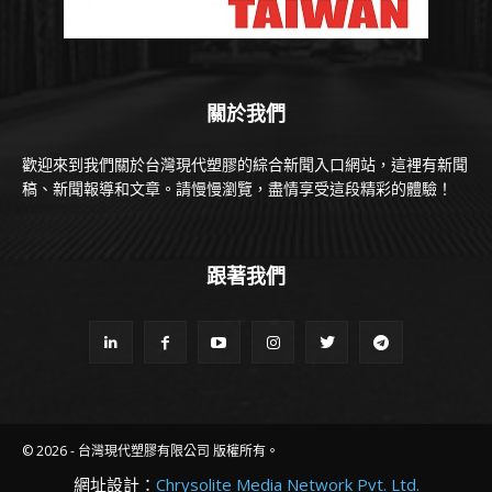
關於我們
歡迎來到我們關於台灣現代塑膠的綜合新聞入口網站，這裡有新聞
稿、新聞報導和文章。請慢慢瀏覽，盡情享受這段精彩的體驗！
跟著我們
© 2026 - 台灣現代塑膠有限公司 版權所有。
網址設計：
Chrysolite Media Network Pvt. Ltd.