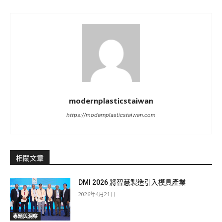
modernplasticstaiwan
https://modernplasticstaiwan.com
相關文章
DMI 2026 將智慧製造引入模具產業
2026年4月21日
專題與洞察