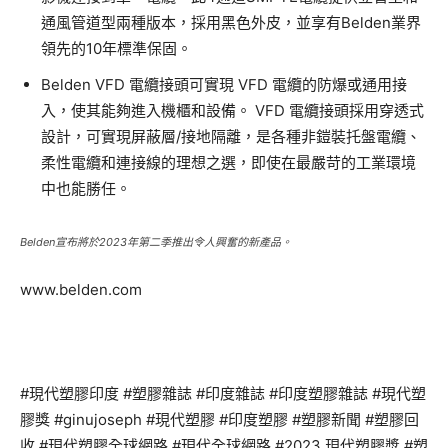
通風管道型兩種版本，採用黑色外皮，並享有Belden業界
領先的10年標準保固。
Belden VFD 電纜接頭可實現 VFD 電纜的防爆或通用接
入，使其能夠進入機櫃和設備。 VFD 電纜接頭採用穿透式
設計，可實現屏蔽層/接地隔離，是各種非鎧裝托盤電纜、
柔性電纜和連接線的理想之選，即使在最嚴苛的工業環境
中也能勝任。
Belden宣布將於2023年第二季推出令人興奮的新產品。
www.belden.com
#現代塑膠印度 #塑膠雜誌 #印度雜誌 #印度塑膠雜誌 #現代塑
膠獎 #ginujoseph #現代塑膠 #印度塑膠 #塑膠新聞 #塑膠回
收 #現代塑膠全球網路 #現代全球網路 #2023 現代塑膠獎 #塑