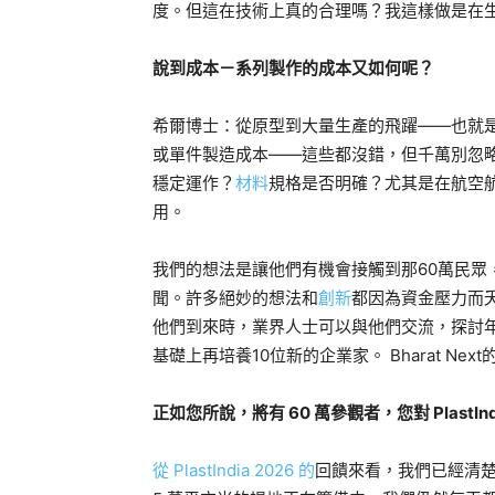
度。但這在技術上真的合理嗎？我這樣做是在
說到成本－系列製作的成本又如何呢？
希爾博士：從原型到大量生產的飛躍——也就
或單件製造成本——這些都沒錯，但千萬別忽
穩定運作？
材料
規格是否明確？尤其是在航空航太
用。
我們的想法是讓他們有機會接觸到那60萬民眾，也
聞。許多絕妙的想法和
創新
都因為資金壓力而
他們到來時，業界人士可以與他們交流，探討
基礎上再培養10位新的企業家。 Bharat Nex
正如您所說，將有 60 萬參觀者，您對 PlastI
從 PlastIndia 2026 的
回饋來看，我們已經清楚地