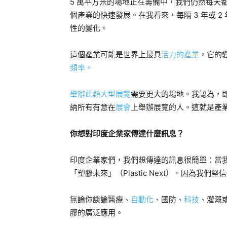
5 萬平方米的場地正在籌備中，我們仍然每天
個產業的快速發展。在我看來，每隔 3 年或 
性的變化。
這個產業可能是世界上最具
活力的產業
，它的
頻率。
舉辦此類大型展覽
需要更大的場地
。我認為，
納所有有意在
展會
上舉辦展覽的人。這就是產
你想對印度企業家傳達什麼訊息？
印度企業家們，我們想傳達的訊息很簡單：當
「塑膠未來」（Plastic Next）。因為我
無論你談論醫療、
自動化
、國防、
科技
、灌溉
膠的廣泛應用。