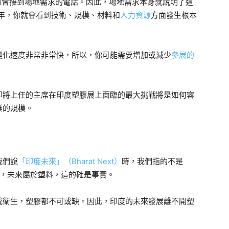
都會接到場地需求的電話。因此，場地需求本身就說明了這
2 年，你就會看到技術、規模、材料和
人力資源
方面發生根本
變化速度非常非常快，所以，你可能需要
增加或減少
參展的
即將上任的主席在印度塑膠展上面臨的最大挑戰將是如何容
業的規模。
我們說
「印度未來」（Bharat Next）
時，我們指的不是
們堅信，未來屬於塑料，這的確是事實。
或衛生，塑膠都不可或缺。因此，印度的未來發展離不開塑