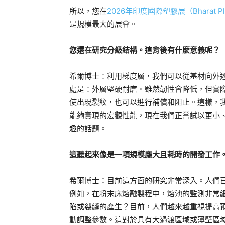
所以，您在
2026年印度國際塑膠展（Bharat Plas
是規模最大的展會。
您還在研究分級結構。這背後有什麼意義呢？
希爾博士：利用梯度層，我們可以從基材向外
處是：外層堅硬耐磨。雖然韌性會降低，但實
使出現裂紋，也可以進行補償和阻止。這樣，
能夠實現的宏觀性能，現在我們正嘗試以更小
趣的話題。
這聽起來像是一項規模龐大且耗時的開發工作
希爾博士：目前這方面的研究非常深入。人們
例如，在粉末床熔融製程中，熔池的監測非常
陷或裂縫的產生？目前，人們越來越重視提高
動調整參數。這對於具有大過渡區域或薄壁區