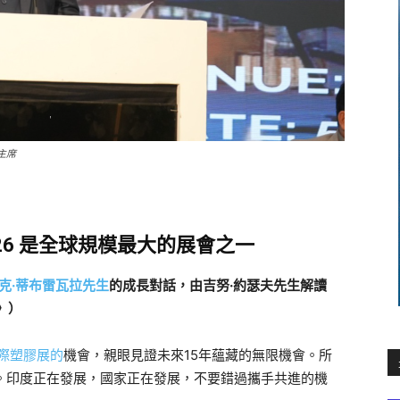
主席
DIA 2026 是全球規模最大的展會之一
克·蒂布雷瓦拉先生
的成長對話，
由吉努·約瑟夫先生解讀
》）
國際塑膠展的
機會，親眼見證未來15年蘊藏的無限機會。所
-15年。印度正在發展，國家正在發展，不要錯過攜手共進的機