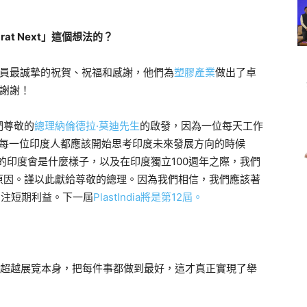
rat Next」這個想法的？
隊全體成員最誠摯的祝賀、祝福和感謝，他們為
塑膠產業
做出了卓
謝謝！
們尊敬的
總理納倫德拉·莫迪先生
的啟發，因為一位每天工作
在是每一位印度人都應該開始思考印度未來發展方向的時候
的印度會是什麼樣子，以及在印度獨立100週年之際，我們
原因。謹以此獻給尊敬的總理。因為我們相信，我們應該著
關注短期利益。
下一屆
PlastIndia將是第12屆。
超越展覽本身，把每件事都做到最好，這才真正實現了舉