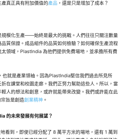
生產真正具有附加價值的
產品
，還是只是增加了成本？
是規模化生產——始終是最大的挑戰。人們往往只關注數量
略品質保證。成品組件的品質如何檢驗？如何確保生產流程
領域，PlastIndia 為他們提供免費場地，並承擔所有費
就是產業領袖。因為PlastIndia堅信我們過去所見所
夭折在課堂和校園走廊。我們正努力幫助這些人。所以，當
年輕人的想法和創意，或許就能帶來改變。我們或許能在此
t的宗旨是創造
創業精神
。
ndia 的未來發展有何展望？
看到，即使已經分配了 8 萬平方米的場地，還有 1 萬到