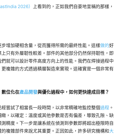
tIndia 2026）
上看到的，正如我們自豪地宣稱的那樣，
逐步增加硬相含量，從而獲得所需的最終性能。這樣
做的
好
際上只有外層韌性較差。部件的其他部分仍然保持韌性，即
我們就可以設計零件高度方向上的性能。我們在焊接過程中
、更複雜的方式透過積層製造來實現。這確實是一個非常有
。數位化在
產品開發
與優化過程中，如何更快達成目標？
已經嘗試了相當長一段時間，以非常精確地監控整個
過程
。
細緻，以確定：溫度或其他參數是否有偏差，導致孔隙、缺
預測精度。下一步是讓系統在偵測到參數即將超出極限時自
域的複雜部件來說尤其重要。正因如此，許多研究機構和
大