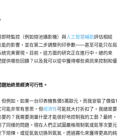
？
將即時監控（例如熔池攝影機）與
人工智慧輔助
評估相結
性能的影響，並在第二步調整列印參數——甚至可能只在局
系統完美實現。目前，這方面的研究正在進行中。總的來
們提供哪些回饋？以及我可以從中獲得哪些資訊來控制和優
問題始終是經濟可行性。
但例如，如果一台印表機售價5萬歐元，而我安裝了價值1
它可能非常有意思，但
經濟性
可能就大打折扣了。我總是要
必要的？我需要測量什麼才能很好地控制我的工藝？最終，
到了同樣的問題。現在人們正試圖嚴格限制氧或氮等次要元
空下熔煉，或從氮氣切換到氬氣，透過霧化來獲得更高的純