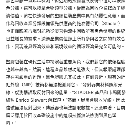
黑色塑膠一直難以檢測，但近期的技術發展使得不僅可以按顏
色分揀，還可以按聚合物類型分揀，從而為回收企業釋放了經
濟價值。這在快速發展的塑膠包裝產業中具有顛覆性意義，而
作為回收產業分類設備領先供應商的施泰德公司（Stadler）
也正面臨著市場對能夠從廢棄物流中回收所有黑色塑膠的系統
日益增長的需求。透過產業價值鏈上所有參與者之間的有效合
作，實現兼具經濟效益和環境效益的循環經濟是完全可能的。
塑膠包裝在現代生活中扮演著重要角色，我們對它的依賴程度
也越來越高。然而，這種產品雖然功能強大，但其報廢處理卻
存在著嚴重的難題。黑色塑膠尤其如此，直到最近，現有的近
紅外線（NIR）技術都無法檢測到它。 “發射器向材料照射光
線，感測器讀取反射回來的能量，”STADLER 產品和市場開發
總監 Enrico Siewert 解釋道，“然而，炭黑會吸收光線，因此
信號無法反射回來，傳感器也無法讀取數據。這意味著，目前
廣泛應用於回收基礎設施中的這項技術無法檢測到黑色塑
料。”