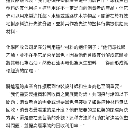
造食品級包裝。我們必須在整個產業鏈中開展合作，尋找黑色
塑料的其他用途。這些用途不一定是面向消費者的產品，但它
們可以用來製造托盤、水桶或鐵路枕木等物品。關鍵在於有效
地對原料進行先進分類，並將其作為先進的塑料行業提供給原
材料。
化學回收公司是充分利用這些材料的絕佳例子：“他們尋找聚
乙烯，並不在乎它是否呈黑色，因為他們會將其分解成氣體並
將其轉化為石油，然後石油再轉化為原生塑料——從而形成循
環經濟的閉環。”
將這種跨產業合作擴展到包裝設計師和生產商也至關重要。
「我們需要製造商和回收商之間展開對話，共同探討諸如以下
問題：消費者真的需要或想要黑色包裝嗎？如果這種材料無法
回收，消費者最看重的是什麼？他們想要的是包裝的閉環解決
方案，還是更在意包裝的外觀？這種方法將有助於解決黑色塑
料問題，並提高廢棄物的回收利用率。”