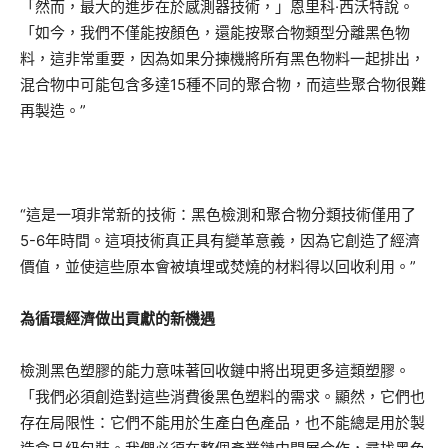
「然而，最大的進步在於感測器技術，」恩里科·西沃特說。
「如今，我們不僅能按顏色，還能按聚合物類型分離黑色物
料，這非常重要，因為如果分揀機將所有黑色物料一起排出，
混合物中可能包含多達15種不同的聚合物，而這些聚合物很難
再製造。”
“這是一項非常新的技術：黑色檢測和聚合物分類技術僅用了
5-6年時間。這項技術真正具有變革意義，因為它創造了經濟
價值，並使這些原本會被填埋或焚燒的材料得以回收利用。”
為循環經濟做出貢獻的新機遇
檢測黑色塑膠的能力意味著回收鏈中將出現更多這類塑膠。
「我們必須創造對這些消費後黑色塑料的需求。顯然，它們也
存在局限性：它們不能用於生產白色產品，也不能總是用於製