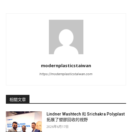
modernplasticstaiwan
https://modernplasticstaiwan.com
相關文章
Lindner Washtech 和 Srichakra Polyplast
拓展了塑膠回收的視野
2026年6月17日