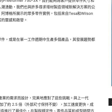
reeformer 750-3X，我們能夠為客戶提供零件尺寸和
人潮湧動，我們也與許多尋求增材製造領域新解決方案的公
博格所展示的眾多零件實例，包括來自Tesa和Wilson
富的靈感和啟發。
零件，或是在單一工作週期中生產多個產品，其發展趨勢都
 (AM) 產業的需求而設計，完美地應對了這些挑戰。與上一代
架尺寸增加了約 2.5 倍（外部尺寸保持不變），加工速度更快，成
積層製造進行了最佳化，在製程穩定性、零件品質和成型時間方