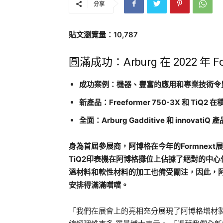
分享
貼文瀏覽量：10,787
圓滿成功：Arburg 在 2022 年
成功案例：機器、豐富的應用和專業技術令
新產品：Freeformer 750-3X 和 TiQ
全面：Arburg Gadditive 和 innovatiQ
身為首屆參展商，阿博格在今年的Formnext展會上再
TiQ2印表機在阿博格攤位上佔據了絕對的中
溫材料和軟性材料的加工也備受關注，因此，阿博格G
安排得滿滿噹噹。
「我們在展會上的亮相充分展現了阿博格增材