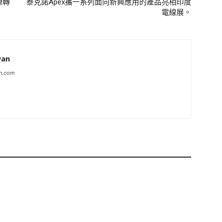
源轉
泰克諾Apex攜一系列面向新興應用的產品亮相印度
電線展。
wan
an.com