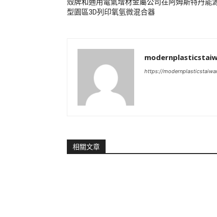
殼牌和通用電氣增材金屬公司在阿姆斯特丹能
型園區3D列印氧氫微混合器
modernplasticstai
https://modernplasticstaiw
相關文章