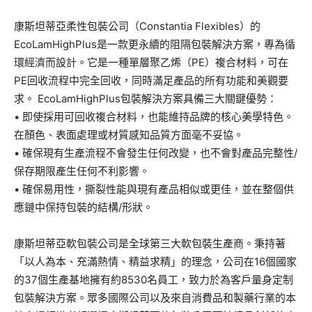
康斯坦蒂亞柔性包裝公司（Constantia Flexibles）的
EcoLamHighPlus是一款更永續的阻隔包裝解決方案，專為循
環經濟而設計。它是一種單層聚乙烯（PE）複合材料，可在
PE回收流程中完全回收，同時滿足產品的所有功能和美觀要
求。 EcoLamHighPlus包裝解決方案具備三大關鍵優勢：
• 即使採用可回收複合材料，也能維持品牌的核心美學特色。
在顏色、表面處理或材質感知品質方面毫不妥協。
• 確保現有生產流程不會發生任何改變，也不會對產品完整性/
保存期限產生任何不利影響。
• 確保易用性，撕裂性能與現有產品相似或更佳，並在整個供
應鏈中保持包裝的結構/形狀。
康斯坦蒂亞軟包裝公司是全球第三大軟包裝生產商。秉持著
「以人為本、充滿熱情、精益求精」的理念，公司在16個國家
的37個生產基地擁有約8530名員工，致力於為客戶量身定制
包裝解決方案。眾多國際公司以及來自消費品和製藥行業的本