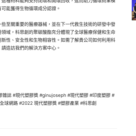
，這種材料能夠支持閉環和開環回收，進而助力循環商業模
有可能獲得生物循環成分認證。
一些至關重要的醫療器械，並在下一代救生技術的研發中發
用領域，科思創的聚碳酸酯充分體現了全球醫療保健和生命
創新性、安全性和生物相容性。如需了解貴公司如何利用科
，請造訪我們的解決方案中心。
 #現代塑膠獎 #ginujoseph #現代塑膠 #印度塑膠 #
球網路 #2022 現代塑膠獎 #塑膠產業 #科思創