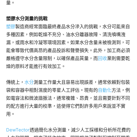
量。
塑膠水分測量的挑戰
塑膠
製造商經常面臨最終產品水分滲入的挑戰，水分可能來自
多種因素，例如乾燥不充分、油水分離器故障、清洗噴嘴洩
漏，或雨水和冷凝等環境因素。如果水分含量未被檢測到，可
能會導致代價高昂的產品投訴和聲譽損失。此外，加工商必須
嚴格遵守水分含量限制，以確保產品質量，而
回收
業則需要乾
燥的原料才能進行有效加工。
傳統上，
水分
測量工作量大且容易出現誤差，通常依賴對包裝
袋和容器中相對濕度的零星人工評估。現有的
自動化
方法，例
如電容法和微波諧振法，通常複雜、昂貴，並且需要針對不同
的配方進行大量的校準，這使得它們對許多用戶來說並不實
用。
DewTector
透過簡化水分測量，減少人工採樣和分析所花費的