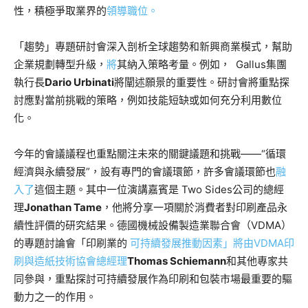
性，積極爭取
業界的
領導職位。
「趨勢」專題研討會深入剖析全球趨勢和新興商業模式，幫助
企業規劃轉型升級，
將
其納入策略考量。例如， Gallus集團
執行長
Dario Urbinati
將闡述願景的重要性。研討會將重點探
討應對當前挑戰的策略，例如技能短缺或如何充分利用數位
化。
今年的會議議程也重點關注未來的關鍵議題和挑戰——“循環
經濟與永續發展”，設有專門的會議環節，許多會議環節也
融
入了
這個主題。其中一位演講嘉賓是 Two Sides公司的總經
理
Jonathan Tame
，他將分享一項關於消費者對印刷產品永
續性評價的研究結果。德國機械設備製造業聯合會（VDMA）
的專題討論會「
印刷業的
可持續發展推動因素」將由VDMA印
刷與造紙技術協會總經理
Thomas Schiemann
和其他專家共
同參與，重點探討可持續發展作為印刷和包裝市場最重要的驅
動力之一的作用。