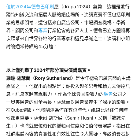
位於2024年德魯巴印刷
展（drupa 2024）氣勢
。這裡是進行
獨特知識交流和拓展人脈的絕佳場所。演講嘉賓不僅包括印刷
業的思想領袖，還包括來自廣告公司、市場調查機構、學術
界、顧問公司和
專業
行業協會的各界人士。德魯巴立方體將再
次匯聚來自世界各地的行業專家和遠見卓識之士，演講和小組
討論通常持續約45分鐘。
以上僅列舉了2024年部分頂尖演講嘉賓。
羅瑞‧薩瑟蘭（Rory Sutherland）
是今年德魯巴廣告節的主講
嘉賓之一，他提出的
觀點是：你投入越多思考和精力去傳達訊
息，訊息就越有說服力 。作為全球最具影響力的
廣告
公司之
一奧美廣告的副董事長，薩瑟蘭對廣告業產生了深遠的影響。
在Cube環節，他將闡述為何在數位時代，紙媒比以往任何時
候都更重要。薩米爾·胡斯尼（Samir Husni，又稱「雜誌先
生」）也將就數位時代的編輯可信度和價值發表演講，指出在
社群媒體內容的真實性和有效性往往令人質疑，導致消費者對