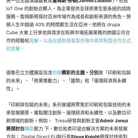
另一位主題演講嘉賓是
詹姆斯·勞頓(James Loudon
)，他是
IoT One 的創始合夥人，為企業提供全球商業生態系統的諮詢
服務。詹姆斯將探討亞洲市場作為成長和創新來源的角色。勞
頓人生中超過 40% 的時間都生活在亞洲，他將
在 drupa
Cube 大會上分享他與尋求在新興市場拓展業務的跨國公司合
作的經驗和
見解，以及在這些增長型市場中尋求新型合作方式
的見解。
德魯巴立方體展區包含
四個
精彩的主題，分別
是「印刷和包裝
的未來」、「商業推動力」、「趨勢」和「循環經濟與永續
性」。
「印刷與包裝的未來」系列會議將聚焦於印刷和包裝技術的未
來發展願景，重點關注創新、循環經濟和永續性，以及數位印
刷領域的創新。例如， Tresu研發與創新主管
Admir Jonuz
將探討在
轉型
壓力
下，數位和柔印混合解決方案的未來發展
方向； Digital Direct EU執行長
Steve Knight
將探討技術對