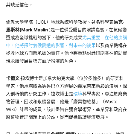
其缺乏信任。
倫敦大學學院（UCL）地球系統科學教授、著名科學家
馬克‧
馬斯林(Mark Maslin
)是一位備受矚目的演講嘉賓。在氣候變
遷成為全球挑戰的當下，他的研究成果
尤其重要。在他的演講
中，他將探討氣候變遷的影響、對未來的
後果
以及商業機構在
拯救地球方面應承擔的責任。他也將重點討論印刷業在協助實
現永續發展目標方面所扮演的角色。
卡爾文·拉坎
博士是加拿大約克大學（位於多倫多）的研究科
學家，他承諾將為德魯巴立方體展的觀眾帶來精彩的演講，深
入剖析他的研究工作。拉坎博士是
環境
科學專家，專注於廢棄
物管理、回收和永續發展。他是「廢棄物維基」（Waste
Wiki）計畫的成員，該計畫旨在彌合學術界、產業界和政府在
廢棄物管理問題上的分歧，從而促進循環經濟發展。