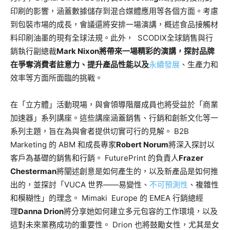
印刷的影響，涵蓋數據儲存到混合媒體應用等各個方面。考慮
到包裝市場的成長，會議還將安排一場演講，概述食品接觸材
料印刷油墨的現有全球法規。此外， SCODIX全球銷售與行
銷執行副總裁
Mark Nixon將帶來一場精彩的演講，探討品牌
在爭奪消費者註意力、提升產品性能以及
永續發展
、生產力和
效率
等方面所面臨的挑戰。
在「立方體」活動現場，與會領導階層成員也將受益於「商業
加速器」系列講座。這些講座涵蓋銷售、行銷和創新文化等一
系列主題，旨在為與會者提供切實可行的見解。 B2B
Marketing 的 ABM 和成長專家
Robert Norum
將深入探討以
客戶為基礎的銷售和行銷。 FuturePrint 的負責人
Frazer
Chesterman
將闡述創意是如何產生的，以及新產品是如何推
出的，並探討「VUCA 世界——易變性、
不可預測性
、複雜性
和模糊性」的理念。 Mimaki Europe 的 EMEA 行銷總經
理
Danna Drion
將分享她如何建立多元包容的工作環境，以及
這對未來業務成功的重要性。 Drion 也將鼓勵女性，尤其是女