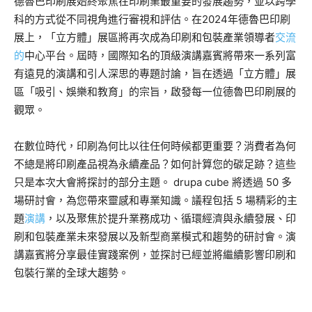
德魯巴印刷展始終聚焦在印刷業最重要的發展趨勢，並以跨學
科的方式從不同視角進行審視和評估。在2024年德魯巴印刷
展上，「立方體」展區將再次成為印刷和包裝產業領導者
交流
的
中心平台。屆時，國際知名的頂級演講嘉賓將帶來一系列富
有遠見的演講和引人深思的專題討論，旨在透過「立方體」展
區「吸引、娛樂和教育」的宗旨，啟發每一位德魯巴印刷展的
觀眾。
在數位時代，印刷為何比以往任何時候都更重要？消費者為何
不總是將印刷產品視為永續產品？如何計算您的碳足跡？這些
只是本次大會將探討的部分主題。 drupa cube 將透過 50 多
場研討會，為您帶來靈感和專業知識。議程包括 5 場精彩的主
題
演講
，以及聚焦於提升業務成功、循環經濟與永續發展、印
刷和包裝產業未來發展以及新型商業模式和趨勢的研討會。演
講嘉賓將分享最佳實踐案例，並探討已經並將繼續影響印刷和
包裝行業的全球大趨勢。