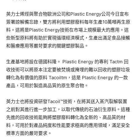
英力士烯烴與聚合物歐洲公司和Plastic Energy公司今日宣​​布
簽署諒解備忘錄，雙方將利用塑膠廢料每年生產10萬噸再生原
料。這將是Plastic Energy技術在市場上規模最大的應用。這
些新型原料將有助於實現循環經濟模式，生產出滿足食品接觸
和醫療應用等嚴苛要求的關鍵塑膠製品。
生產基地將設在德國科隆。 Plastic Energy 的專利 Tactm 回
收技術可以將原本注定要被焚燒或掩埋的難以回收的塑膠垃圾
轉化為有價值的原料 Tacoiltm，這是 Plastic Energy 的一款
產品，可用於製造高品質的原生聚合物。
英力士也將投資研發Tacoil™技術，在將其送入蒸汽裂解裝置
之前對其進行進一步加工，以取代傳統的石油衍生原料。這種
先進的回收技術能夠將塑膠廢料轉化為全新的、高品質的材
料，可用於對產品純度和性能要求極高的應用領域，滿足安全
標準方面的嚴苛要求。