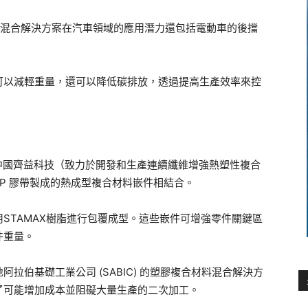
脂的混合解決方案在汽車領域的應用潛力還包括電動車的後擋
可以減輕重量，還可以降低碳排放，透過提高生產效率來控
脂與由中國齊益科技（致力於開發和生產連續纖維增強熱塑性複合
 PP 膠帶製成的熱成型複合材料嵌件相結合。
STAMAX樹脂進行包覆成型。這些嵌件可增強零件關鍵區
件重量。
拉伯基礎工業公司 (SABIC) 的塑膠複合材料混合解決方
了可能增加成本並阻礙大量生產的二次加工。