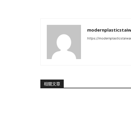
modernplasticstai
https://modernplasticstaiw
相關文章