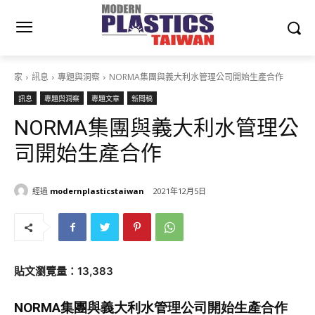
家
訊息
專題與洞察
NORMA集團與義大利水管理公司開始生產合作
訊息
專題與洞察
專題文章
新聞稿
NORMA集團與義大利水管理公
司開始生產合作
經過
modernplasticstaiwan
2021年12月5日
貼文瀏覽量：13,383
NORMA集團與義大利水管理公司開始生產合作