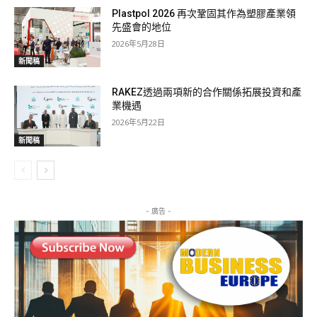
Plastpol 2026 再次鞏固其作為塑膠產業領
先盛會的地位
2026年5月28日
新聞稿
RAKEZ透過兩項新的合作關係拓展投資和產
業機遇
2026年5月22日
新聞稿
- 廣告 -