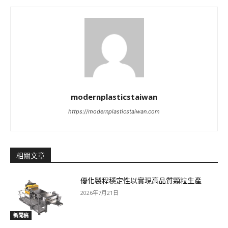
modernplasticstaiwan
https://modernplasticstaiwan.com
相關文章
優化製程穩定性以實現高品質顆粒生產
2026年7月21日
新聞稿