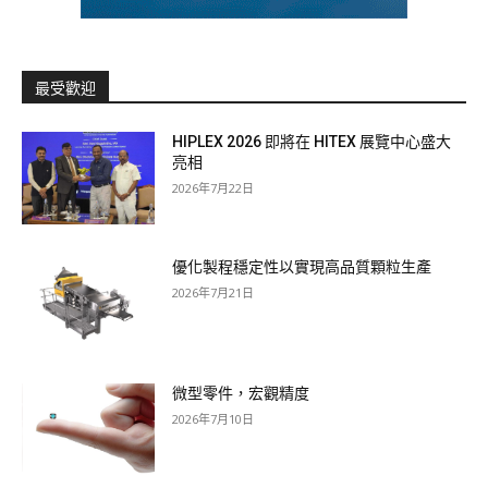
最受歡迎
HIPLEX 2026 即將在 HITEX 展覽中心盛大
亮相
2026年7月22日
優化製程穩定性以實現高品質顆粒生產
2026年7月21日
微型零件，宏觀精度
2026年7月10日