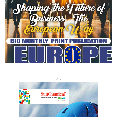
- 廣告 -