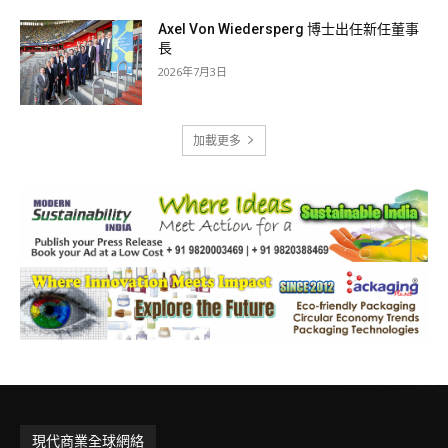
Axel Von Wiedersperg 博士出任新任董事
長
2026年7月3日
加載更多
現代商業全球網絡