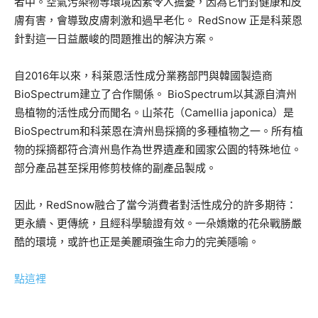
者中。空氣污染物等環境因素令人擔憂，因為它們對健康和皮
膚有害，會導致皮膚刺激和過早老化。 RedSnow 正是科萊恩
針對這一日益嚴峻的問題推出的解決方案。
自2016年以來，科萊恩活性成分業務部門與韓國製造商
BioSpectrum建立了合作關係。 BioSpectrum以其源自濟州
島植物的活性成分而聞名。山茶花（Camellia japonica）是
BioSpectrum和科萊恩在濟州島採摘的多種植物之一。所有植
物的採摘都符合濟州島作為世界遺產和國家公園的特殊地位。
部分產品甚至採用修剪枝條的副產品製成。
因此，RedSnow融合了當今消費者對活性成分的許多期待：
更永續、更傳統，且經科學驗證有效。一朵嬌嫩的花朵戰勝嚴
酷的環境，或許也正是美麗頑強生命力的完美隱喻。
點這裡