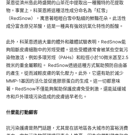
萊恩從濟州島此時盛開的山茶花中提取出一種獨特的花提取
物。事實上，科萊恩將這種活性成分命名為「紅雪」
（RedSnow），寓意著皚皚白雪中點綴的鮮豔花朵。此活性
成分富含原兒茶酸，這是一種具有強效抗氧化特性的酚酸。
此外，科萊恩透過大量的體外和離體試驗表明，RedSnow能
夠阻斷皮膚細胞中的芳烴受體。這些受體通常會被某些空氣污
染物激活，例如多環芳烴（PAHs）和粒徑小於10微米甚至2.5
微米的重金屬顆粒。 RedSnow透過這種方式幫助預防自由基
的產生，從而減輕皮膚的氧化壓力。此外，它還有助於減少
MMP-1基因的活化並促進膠原蛋白的生成。這一切都意味
著，RedSnow不僅能夠幫助保護皮膚免受刺激，還能延緩城
市和戶外環境污染造成的皮膚過早老化。
什麼能打動顧客
抗污染護膚是熱門話題，尤其是在該地區各大城市的富裕消費