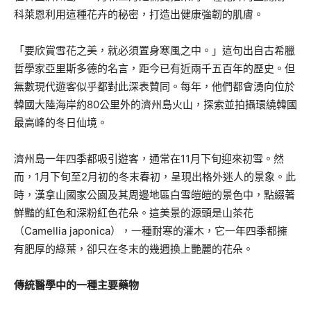
科萊恩利用這種花卉的秘密，打造出健康強韌的肌膚。
「要欣賞雪花之美，就必須置身寒風之中。」這句出自古希臘
哲學家亞里斯多德的名言，距今已有近兩千五百年的歷史。但
無數現代遊客似乎都對此深表贊同。每年，他們都會湧向位於
韓國大陸海岸約80公里外的濟州島火山，探索並拍攝環繞韓國
最高峰的冬日仙境。
濟州島一年四季都吸引遊客，通常在11月下旬迎來初雪。然
而，1月下旬至2月初的冬末春初，呈現出格外迷人的景象。此
時，漢拿山國家公園及其周邊地區白雪皚皚的景色中，點綴著
鮮豔的紅色和深粉紅色花朵。這美景的源頭是山茶花
（Camellia japonica），一種耐寒的灌木，它一年四季都擁
有肥厚的綠葉，卻只在冬末的幾週換上艷麗的花朵。
傳統醫學中的一種主要藥物