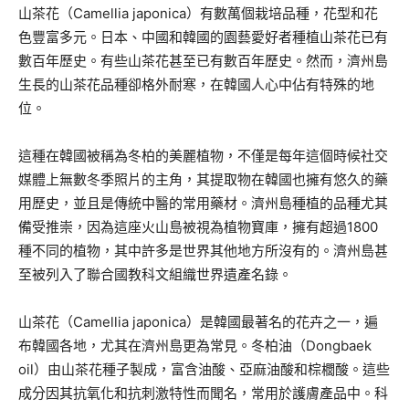
山茶花（Camellia japonica）有數萬個栽培品種，花型和花
色豐富多元。日本、中國和韓國的園藝愛好者種植山茶花已有
數百年歷史。有些山茶花甚至已有數百年歷史。然而，濟州島
生長的山茶花品種卻格外耐寒，在韓國人心中佔有特殊的地
位。
這種在韓國被稱為冬柏的美麗植物，不僅是每年這個時候社交
媒體上無數冬季照片的主角，其提取物在韓國也擁有悠久的藥
用歷史，並且是傳統中醫的常用藥材。濟州島種植的品種尤其
備受推崇，因為這座火山島被視為植物寶庫，擁有超過1800
種不同的植物，其中許多是世界其他地方所沒有的。濟州島甚
至被列入了聯合國教科文組織世界遺產名錄。
山茶花（Camellia japonica）是韓國最著名的花卉之一，遍
布韓國各地，尤其在濟州島更為常見。冬柏油（Dongbaek
oil）由山茶花種子製成，富含油酸、亞麻油酸和棕櫚酸。這些
成分因其抗氧化和抗刺激特性而聞名，常用於護膚產品中。科