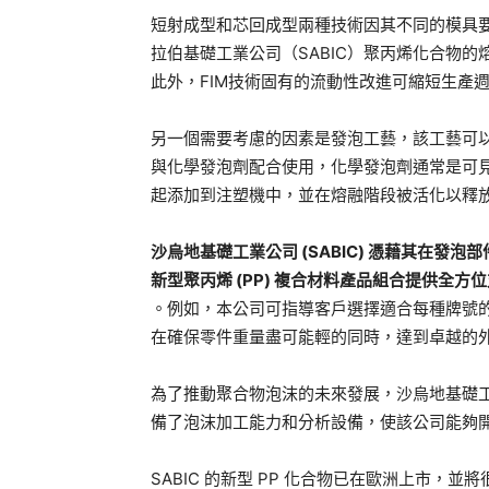
短射成型和芯回成型兩種技術因其不同的模具
拉伯基礎工業公司（SABIC）聚丙烯化合物的
此外，FIM技術固有的流動性改進可縮短生產
另一個需要考慮的因素是發泡工藝，該工藝可以使
與化學發泡劑配合使用，化學發泡劑通常是可
起添加到注塑機中，並在熔融階段被活化以釋
沙烏地基礎工業公司 (SABIC) 憑藉其在
新型聚丙烯 (PP) 複合材料產品組合提供全方
。例如，本公司可指導客戶選擇適合每種牌號的
在確保零件重量盡可能輕的同時，達到卓越的
為了推動聚合物泡沫的未來發展，沙烏地基礎工
備了泡沫加工能力和分析設備，使該公司能夠
SABIC 的新型 PP 化合物已在歐洲上市，