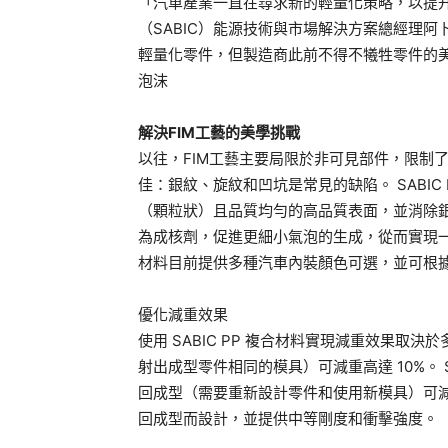
「汽車產業一直在尋求新的輕量化策略，以提
（SABIC）能源技術與市場解決方案總經理
輕量化零件，但製造商此前不得不犧牲零件的
泡沫
解決FIM工藝的美學挑戰
以往，FIM工藝主要局限於非可見部件，限制
佳：銀紋、旋紋和凹坑是常見的缺陷。 SABI
（顆粒狀）且品質均勻的高品質表面，並消除
為成核劑，促進更細小氣泡的生成，從而實現
材料目前提供多種汽車內裝顏色可選，並可根
優化減重效果
使用 SABIC PP 複合材料實現減重效果取決
射出成型零件相同的模具）可減重高達 10%。 SAB
回成型（需要重新設計零件和使用新模具）可減重高達 30
回成型而設計，並提供中等剛度和衝擊強度。