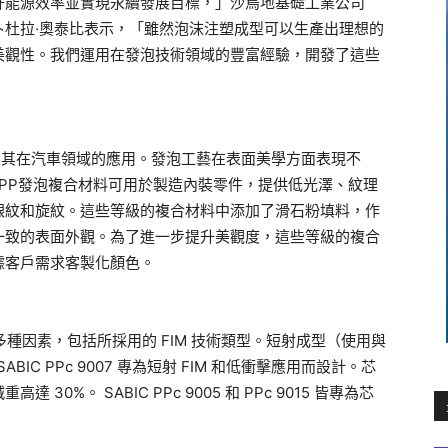
升能源效率並實現永續發展目標，」沙烏地基礎工業公司
阿卜杜拉·奧泰比表示，「雖然泡沫注塑成型可以生產出理想的
美觀性。我們運用在發泡技術領域的豐富經驗，開發了這些
了其在汽車領域的應用。發泡工藝在表面美學方面表現不
C PP發泡複合材料可用於製造內裝零件，提供低光澤、紋理
銀紋和旋紋。這些等級的複合材料中添加了滑石粉填料，作
一致的表面外觀。為了進一步提升美觀度，這些等級的複合
據客戶需求客製化顏色。
於多種因素，包括所採用的 FIM 技術類型。短射成型（使用與
IC PPc 9007 專為短射 FIM 和低衝擊應用而設計。芯
%。 SABIC PPc 9005 和 PPc 9015 皆專為芯