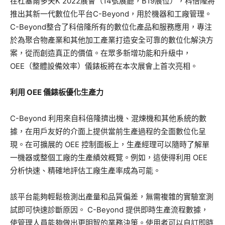
在杜塞爾多夫K 2022展會（14號展廳，B19展位），科倍隆將
推出其新一代數位化平台C-Beyond，用於機器和工廠管理。
C-Beyond整合了科倍隆所有的數位化產品和服務應用，專注
於為聚合物產業和其他加工產業打造安全可靠的數位化解決方
案，從而創造真正的價值。在眾多新增功能和升級中，
OEE（整體設備效率）儀錶板將在本次展會上首次亮相。
利用 OEE 儀錶板優化生產力
C-Beyond 利用來自科倍隆擠出機、混煉機和其他系統的數
據，在用戶友好的介面上提供當前生產過程的全面數位化呈
現。在可擴展的 OEE 控制面板上，生產經理可以隨時了解單
一機器或整個工廠的生產績效概覽。例如，這使得利用 OEE
分析快速、精確地評估工廠生產率成為可能。
該平台能夠輕鬆檢測出產量和品質偏差，無需複雜的實驗室測
試即可快速診斷原因。 C-Beyond 提供即時生產流程數據，
使管理人員能夠做出更明智的業務決策。使用者可以自訂即時