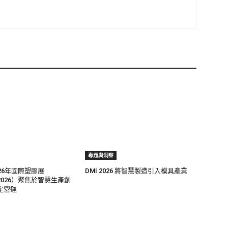
專題與洞察
26年國際塑膠展
DMI 2026 將智慧製造引入模具產業
ol 2026）聚焦於智慧生產創
定營運