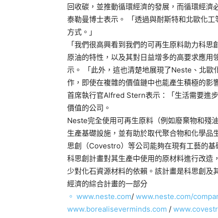
回收碳，並推動循環經濟的發展，而循環經濟
泰勒曼博士表示。 「透過與耐斯特和北歐化
方式。」
「我們很高興看到我們的可再生原料助力科思
原油的特性，以及其對日益增多的高要求應用領域的適用
示。 「此外，這也清楚地展現了Neste、
作，即使在複雜的價值鏈中也能產生積極的影
首席執行官Alfred Stern表示：「生活
價值的公司。
Neste完全使用可再生原料（例如廢棄物和
生產基礎設施，並有助於取代聚合物和化學品生產
思創（Covestro）等公司能夠在現有工藝
科思創計畫對其生產中使用的原材料進行改造
少對化石資源材料的依賴。該計畫是科思創及
經濟的綜合計畫的一部分
。 www.neste.com
/
www.neste.com/compani
www.borealiseverminds.com
/
www.covest