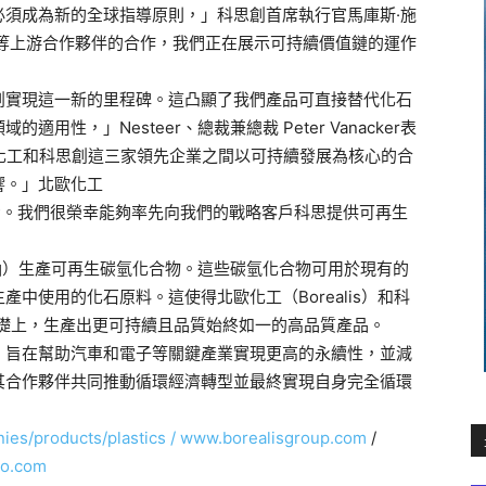
必須成為新的全球指導原則，」科思創首席執行官馬庫斯·施
工等上游合作夥伴的合作，我們正在展示可持續價值鏈的運作
創實現這一新的里程碑。這凸顯了我們產品可直接替代化石
性，」Nesteer、總裁兼總裁 Peter Vanacker表
北歐化工和科思創這三家領先企業之間以可持續發展為核心的合
響。」北歐化工
需要進步。我們很榮幸能夠率先向我們的戰略客戶科思提供可再生
殘油）生產可再生碳氫化合物。這些碳氫化合物可用於現有的
中使用的化石原料。這使得北歐化工（Borealis）和科
的基礎上，生產出更可持續且品質始終如一的高品質產品。
，旨在幫助汽車和電子等關鍵產業實現更高的永續性，並減
其合作夥伴共同推動循環經濟轉型並最終實現自身完全循環
es/products/plastics /
www.borealisgroup.com
/
ro.com